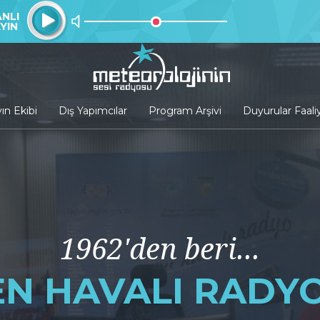
NLI
YIN
ın Ekibi
Dış Yapımcılar
Program Arşivi
Duyurular Faali
1962'den beri...
EN HAVALI RADYO