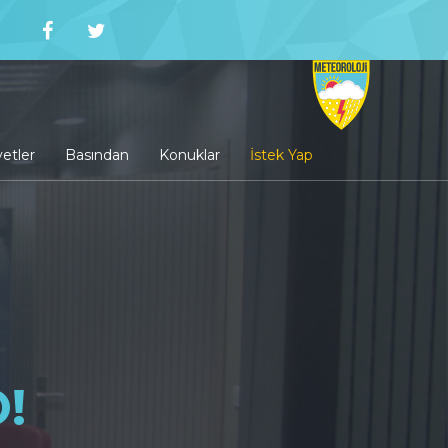
yetler
Basından
Konuklar
İstek Yap
!